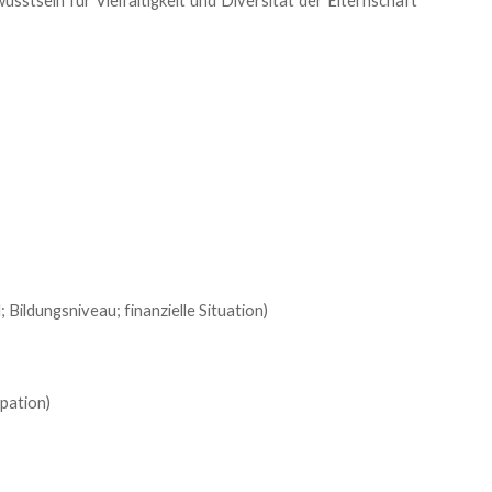
wusstsein für Vielfältigkeit und Diversität der Elternschaft
Bildungsniveau; finanzielle Situation)
pation)