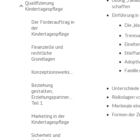
Übung „famili
Qualifizierung
schaffen
Kindertagespflege
Einführung in
Der Förderauftrag in
Die „kl
der
Kindertagespflege
Trennun
Einelte
Finanzielle und
rechtliche
Stieffa
Grundlagen
Adoptiv
Familie
Konzeptionswerkstatt
Beziehung
Unterschiede 
gestalten,
Erziehungspartnerschschaft
Risikolagen v
Teil 1
Merkmale eine
Formen der Zu
Marketing in der
Kindertagespflege
Sicherheit und