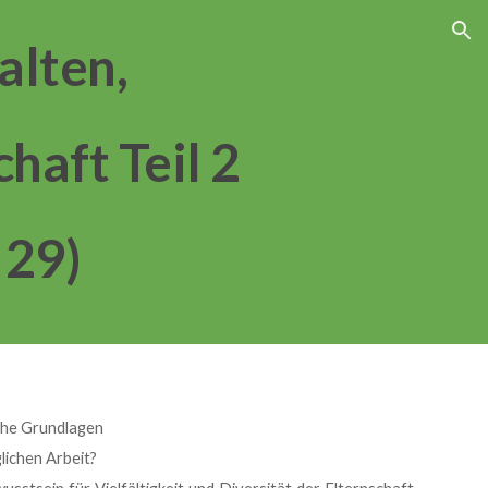
ion
alten,
haft Teil 2
 29)
iche Grundlagen
lichen Arbeit?