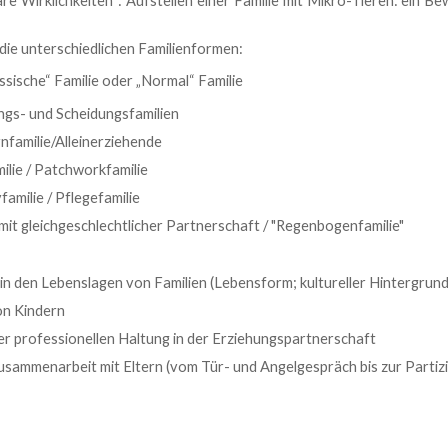
äre Wirklichkeiten“: Aufstellen einer Familie mit Mikro-Tieren: ein Be
 die unterschiedlichen Familienformen:
assische“ Familie oder „Normal“ Familie
gs- und Scheidungsfamilien
rnfamilie/Alleinerziehende
milie / Patchworkfamilie
familie / Pflegefamilie
 mit gleichgeschlechtlicher Partnerschaft / "Regenbogenfamilie"
in den Lebenslagen von Familien (Lebensform; kultureller Hintergrund; 
on Kindern
r professionellen Haltung in der Erziehungspartnerschaft
sammenarbeit mit Eltern (vom Tür- und Angelgespräch bis zur Partizi